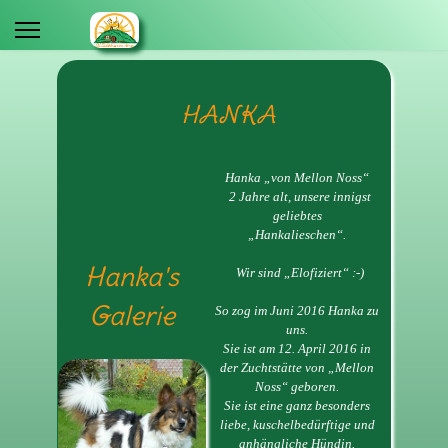
HANKA
Hanka „von Mellon Noss“
2 Jahre alt, unsere innigst
geliebtes
„Hankalieschen“.
Hanka's
Wir sind „Elofiziert“ :-)
Galerie
So zog im Juni 2016 Hanka zu
uns.
Sie ist am 12. April 2016 in
der Zuchtstätte von „Mellon
Noss“ geboren.
Sie ist eine ganz besonders
liebe, kuschelbedürftige und
anhängliche Hündin.